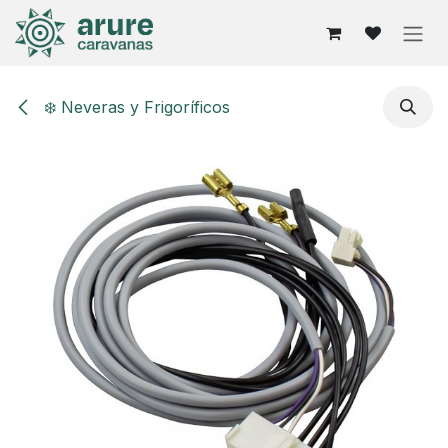
Ir al contenido
❄️ Neveras y Frigoríficos