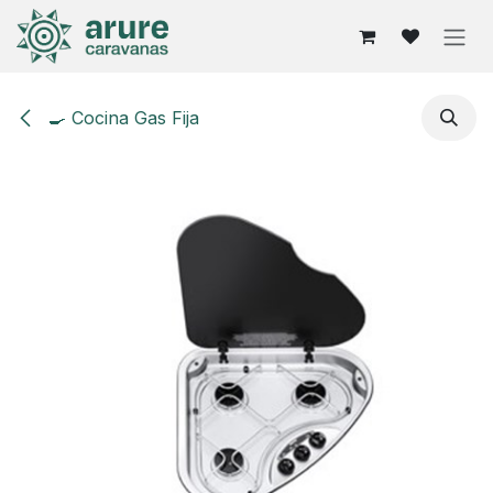
Ir al contenido
🍳 Cocina Gas Fija