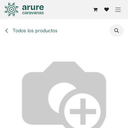
Ir al contenido
Todos los productos