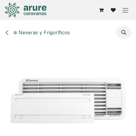
Ir al contenido
❄️ Neveras y Frigoríficos